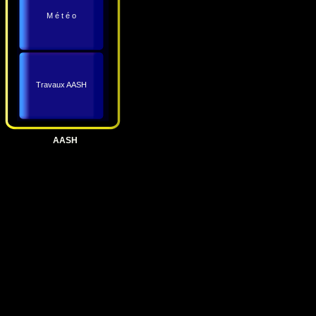
M é t é o
Travaux AASH
AASH