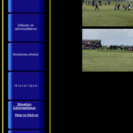
Débuter en
aéromodélisme
Anciennes photos
H i s t o r i q u e
Situation
Géographique
How to find us