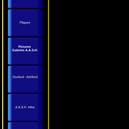
Pâques
Pictures
Galeries A.A.S.H.
Duxford - Ashford
A.A.S.H. Infos