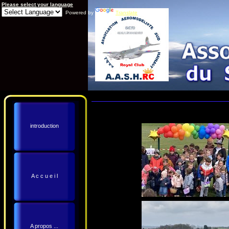
Please select your language
Powered by
Translate
introduction
A c c u e i l
A propos ...