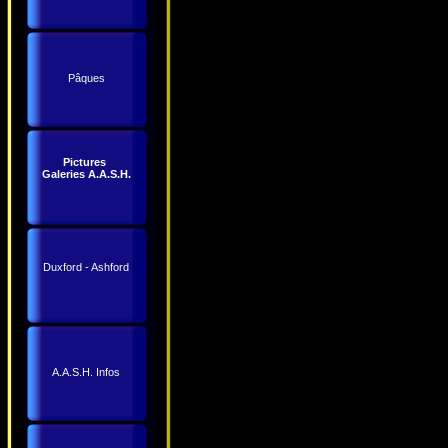
Pâques
Pictures
Galeries A.A.S.H.
Duxford - Ashford
A.A.S.H. Infos