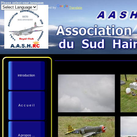
Please select your language
Powered by
Translate
introduction
A c c u e i l
A propos ...