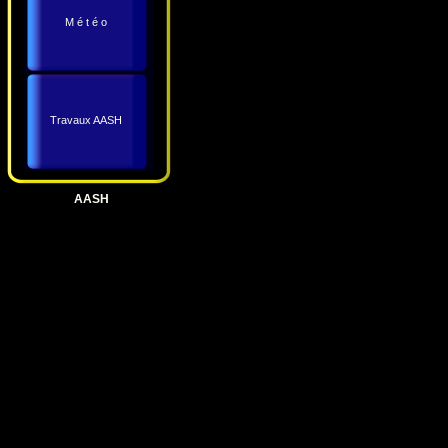
M é t é o
Travaux AASH
AASH