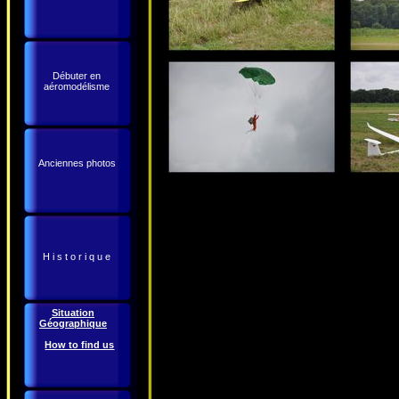
Débuter en
aéromodélisme
Anciennes photos
H i s t o r i q u e
Situation
Géographique
How to find us