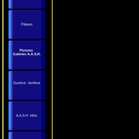
Pâques
Pictures
Galeries A.A.S.H.
Duxford - Ashford
A.A.S.H. Infos