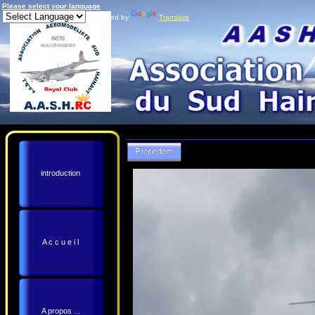
Please select your language
Powered by
Translate
introduction
A c c u e i l
A propos ...