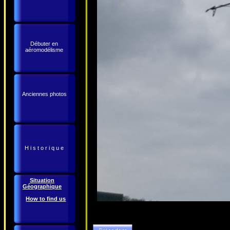
Débuter en
aéromodélisme
Anciennes photos
H i s t o r i q u e
Situation
Géographique
How to find us