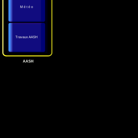
M é t é o
Travaux AASH
AASH