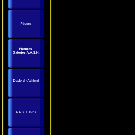
Pâques
Pictures
Galeries A.A.S.H.
Duxford - Ashford
A.A.S.H. Infos