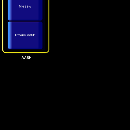
M é t é o
Travaux AASH
AASH