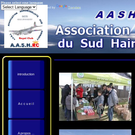
Please select your language
Powered by
Translate
introduction
A c c u e i l
A propos ...