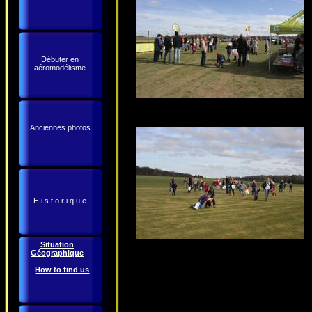
Débuter en
aéromodélisme
Anciennes photos
H i s t o r i q u e
Situation
Géographique
How to find us