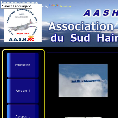
Please select your language
Powered by
Translate
introduction
A c c u e i l
A propos ...