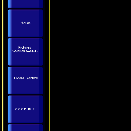
Pâques
Pictures
Galeries A.A.S.H.
Duxford - Ashford
A.A.S.H. Infos