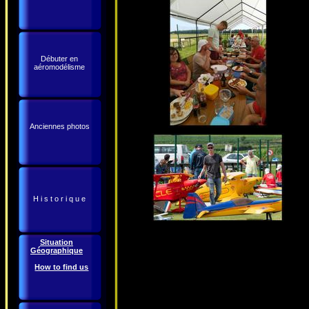
Débuter en
aéromodélisme
Anciennes photos
H i s t o r i q u e
Situation
Géographique
How to find us