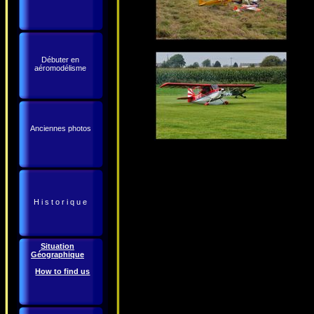
Débuter en
aéromodélisme
Anciennes photos
H i s t o r i q u e
Situation
Géographique
How to find us