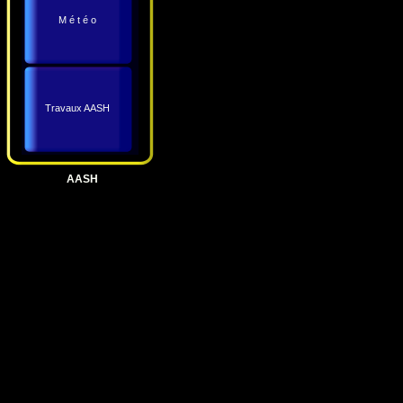
M é t é o
Travaux AASH
AASH