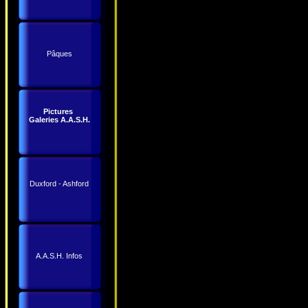
Pâques
Pictures
Galeries A.A.S.H.
Duxford - Ashford
A.A.S.H. Infos