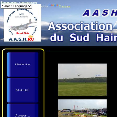
Please select your language
Powered by
Translate
introduction
A c c u e i l
A propos ...