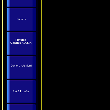
Pâques
Pictures
Galeries A.A.S.H.
Duxford - Ashford
A.A.S.H. Infos