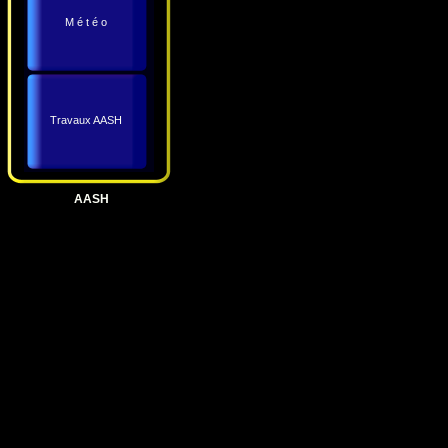
M é t é o
Travaux AASH
AASH