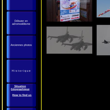
Débuter en
aéromodélisme
Anciennes photos
H i s t o r i q u e
Situation
Géographique
How to find us