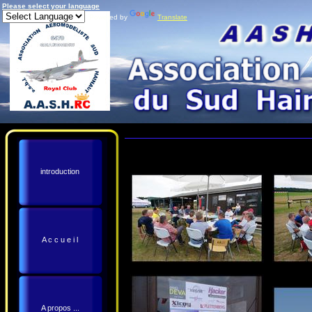
Please select your language
Powered by
Translate
introduction
A c c u e i l
A propos ...