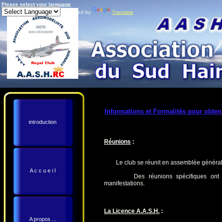
Please select your language
Powered by
Translate
Informations et Formalités pour obten
introduction
Réunions
:
Le club se réunit en assemblée générale 
A c c u e i l
Des réunions spécifiques ont égal
manifestations.
La Licence A.A.S.H.
:
A propos ...