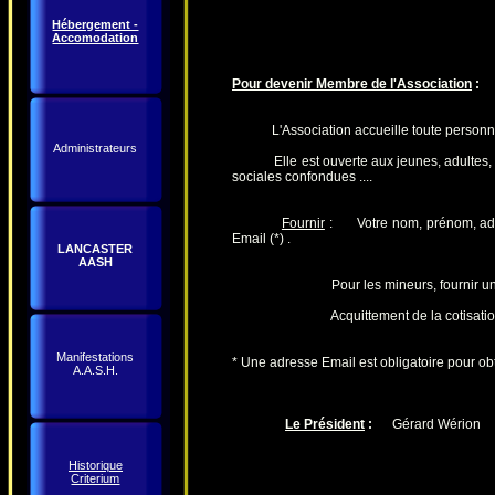
Hébergement -
Accomodation
Pour devenir Membre de l'Association
:
L'Association accueille toute personne 
Administrateurs
Elle est ouverte aux jeunes, adultes, et 
sociales confondues ....
Fournir
: Votre nom, prénom, adre
Email (*) .
LANCASTER
AASH
Pour les mineurs, fournir une aut
Acquittement de la cotisation " Li
Manifestations
* Une adresse Email est obligatoire pour obt
A.A.S.H.
Le Président
:
Gérard Wérion
Historique
Criterium