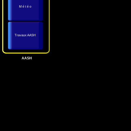
M é t é o
Travaux AASH
AASH