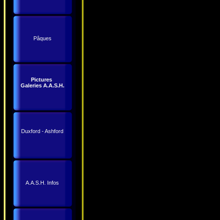
Pâques
Pictures
Galeries A.A.S.H.
Duxford - Ashford
A.A.S.H. Infos