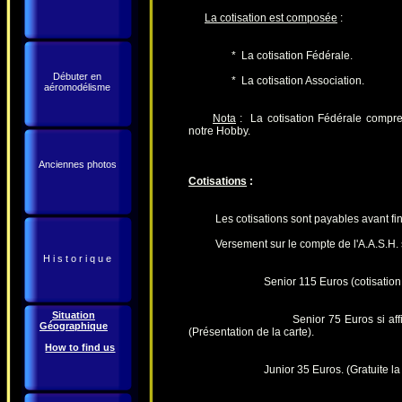
La cotisation est composée
:
* La cotisation Fédérale.
Débuter en
* La cotisation Association.
aéromodélisme
Nota
: La cotisation Fédérale compre
notre Hobby.
Anciennes photos
Cotisations
:
Les cotisations sont payables avant fin fév
Versement sur le compte de l'A.A.S.H. 
H i s t o r i q u e
Senior 115 Euros (cotisation fédé
Situation
Senior 75 Euros si affilié à la 
Géographique
(Présentation de la carte).
How to find us
Junior 35 Euros. (Gratuite la premi