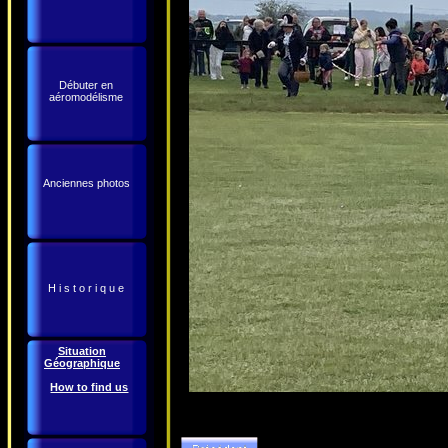
Débuter en
aéromodélisme
Anciennes photos
H i s t o r i q u e
Situation
Géographique
How to find us