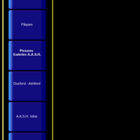
Pâques
Pictures
Galeries A.A.S.H.
Duxford - Ashford
A.A.S.H. Infos