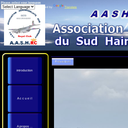
Please select your language
Powered by
Translate
introduction
A c c u e i l
A propos ...