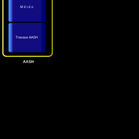
M é t é o
Travaux AASH
AASH