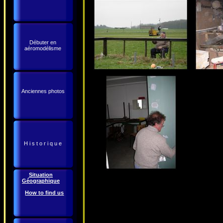
Débuter en
aéromodélisme
Anciennes photos
H i s t o r i q u e
Situation
Géographique
How to find us