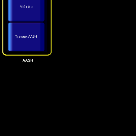
M é t é o
Travaux AASH
AASH