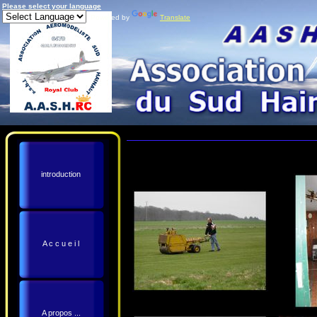
Please select your language
Powered by
Translate
introduction
A c c u e i l
A propos ...