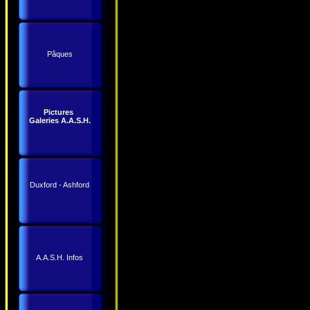
Pâques
Pictures
Galeries A.A.S.H.
Duxford - Ashford
A.A.S.H. Infos