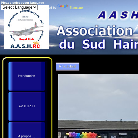
Please select your language
Powered by
Translate
introduction
A c c u e i l
A propos ...