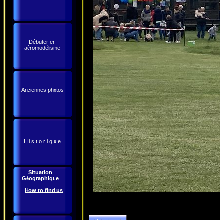
Débuter en
aéromodélisme
Anciennes photos
H i s t o r i q u e
Situation
Géographique
How to find us