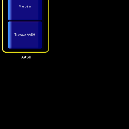
M é t é o
Travaux AASH
AASH