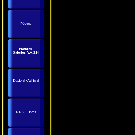
Pâques
Pictures
Galeries A.A.S.H.
Duxford - Ashford
A.A.S.H. Infos