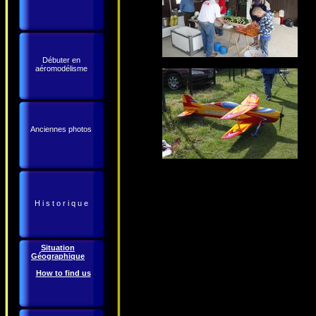
Débuter en
aéromodélisme
Anciennes photos
H i s t o r i q u e
Situation
Géographique
How to find us