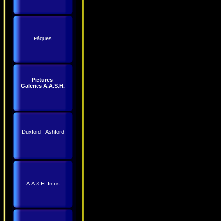
Pâques
Pictures
Galeries A.A.S.H.
Duxford - Ashford
A.A.S.H. Infos