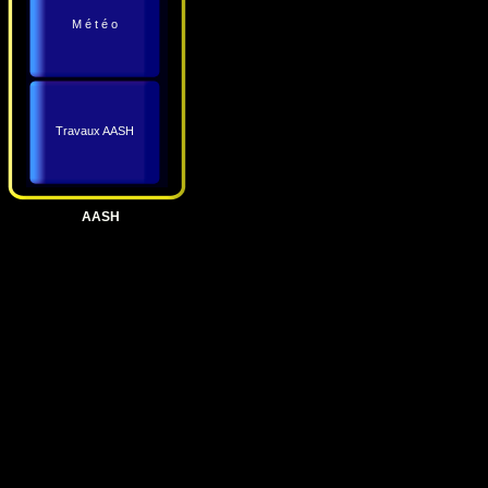
M é t é o
Travaux AASH
AASH