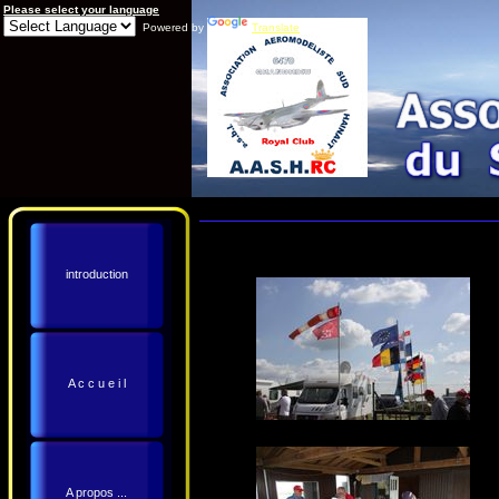
Please select your language
Powered by
Translate
introduction
A c c u e i l
A propos ...