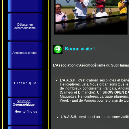
Débuter en
aéromodélisme
Bonne visite !
Anciennes photos
L'Association d'Aéromodélisme du Sud Haina
L'A.A.S.H.
c'est d'abord ses pilotes et bén
H i s t o r i q u e
Hélicoptères, Jets. Nous organisons tous les
de nombreux concurrents Français, Anglais
(Samedi et Dimanche). Un
SHOW OPEN D
Maquettes, Hélicoptères, Largage planeurs, O
Week - End de Pâques pour le plaisir de tous 
Situation
Géographique
How to find us
L'A.A.S.H.
c'est aussi un lieu de convivial