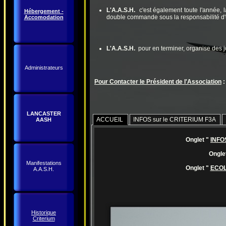
L'A.A.S.H.
c'est également toute l'année, l
Hébergement -
double commande sous la responsabilité d'un
Accomodation
L'A.A.S.H.
pour en terminer, organise des jo
Administrateurs
Pour Contacter le Président de l'Association
:
LANCASTER
ACCUEIL
INFOS sur le CRITERIUM F3A
AASH
Onglet "
INFO
Ongle
Manifestations
Onglet "
ECO
A.A.S.H.
Historique
Criterium