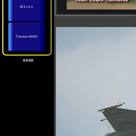
M é t é o
Travaux AASH
AASH