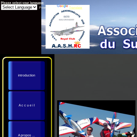
Please select your language
Powered by
Translate
introduction
A c c u e i l
A propos ...