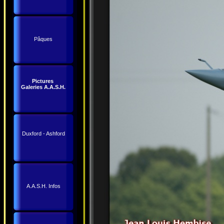
Pâques
Pictures
Galeries A.A.S.H.
Duxford - Ashford
A.A.S.H. Infos