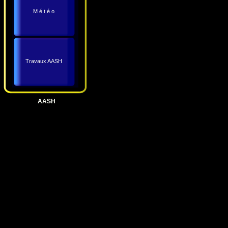
M é t é o
Travaux AASH
AASH