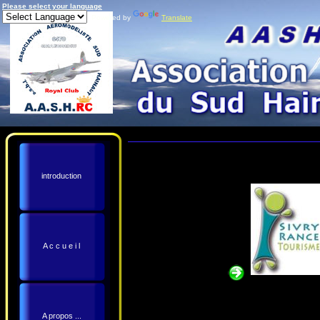
Please select your language
Powered by
Translate
introduction
A c c u e i l
A propos ...