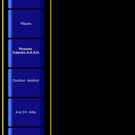
Pâques
Pictures
Galeries A.A.S.H.
Duxford - Ashford
A.A.S.H. Infos