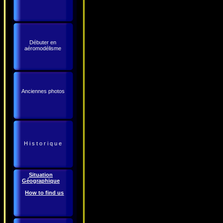
Débuter en
aéromodélisme
Anciennes photos
H i s t o r i q u e
Situation
Géographique
How to find us