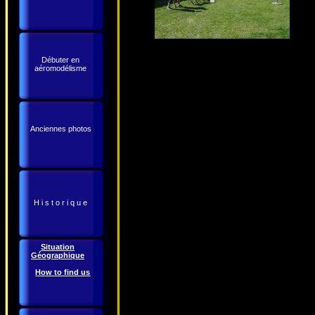
Débuter en
aéromodélisme
Anciennes photos
H i s t o r i q u e
Situation
Géographique
How to find us