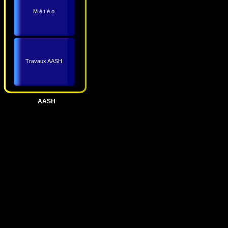
M é t é o
Travaux AASH
AASH