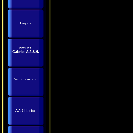
Pâques
Pictures
Galeries A.A.S.H.
Duxford - Ashford
A.A.S.H. Infos