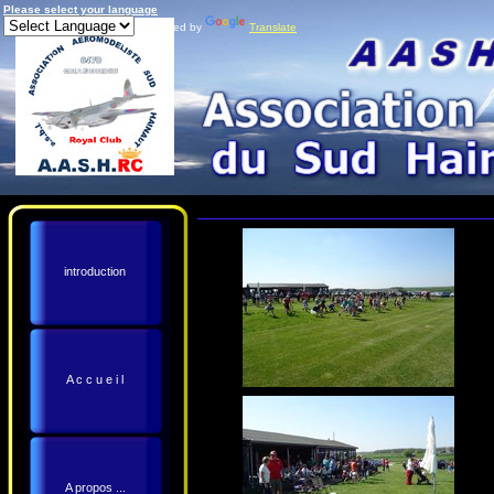
Please select your language
Powered by
Translate
introduction
A c c u e i l
A propos ...