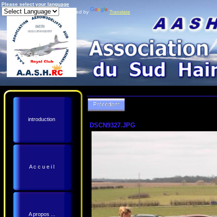
Please select your language
Powered by
Translate
introduction
DSCN9327.JPG
A c c u e i l
A propos ...