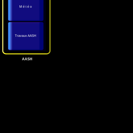
M é t é o
Travaux AASH
AASH