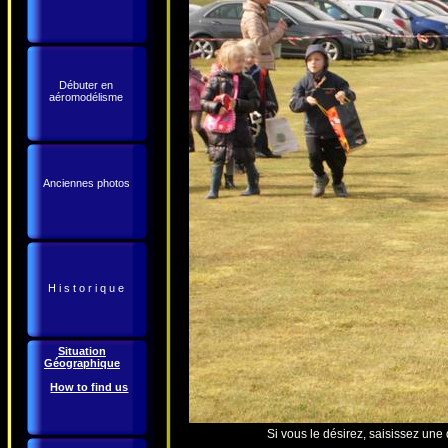
Débuter en
aéromodélisme
Anciennes photos
H i s t o r i q u e
Situation
Géographique
How to find us
Si vous le désirez, saisissez une 