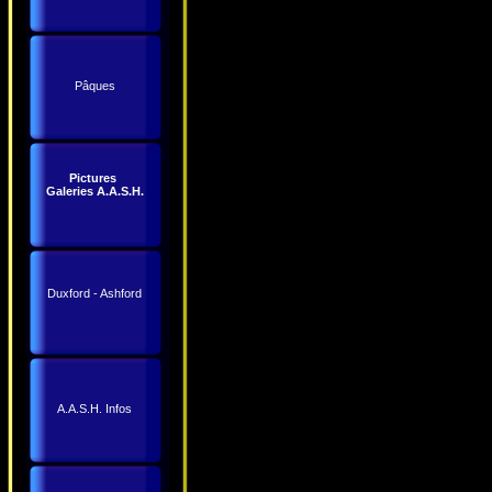
Pâques
Pictures
Galeries A.A.S.H.
Duxford - Ashford
A.A.S.H. Infos