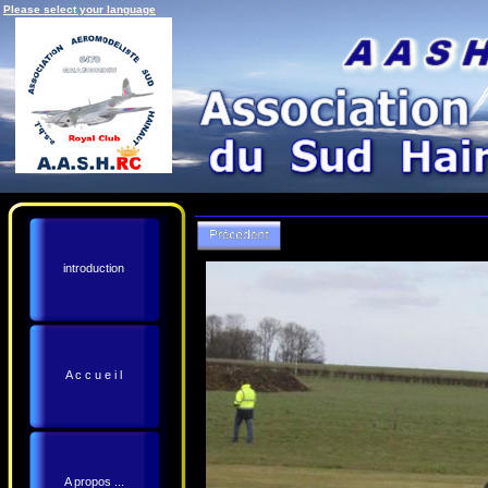
Please select your language
introduction
A c c u e i l
A propos ...