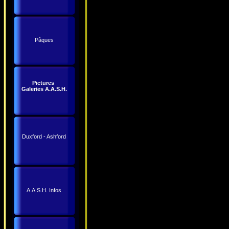
Pâques
Pictures
Galeries A.A.S.H.
Duxford - Ashford
A.A.S.H. Infos