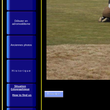
Débuter en
aéromodélisme
Anciennes photos
H i s t o r i q u e
Situation
Géographique
How to find us