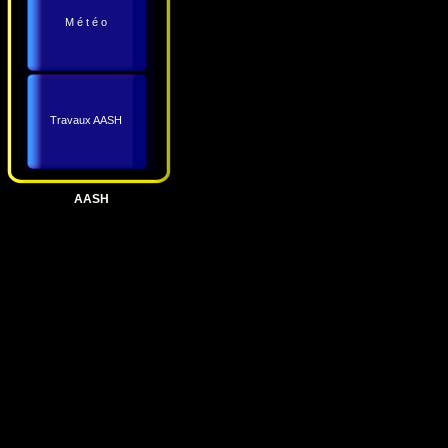
M é t é o
Travaux AASH
AASH