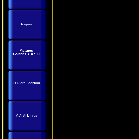
Pâques
Pictures
Galeries A.A.S.H.
Duxford - Ashford
A.A.S.H. Infos