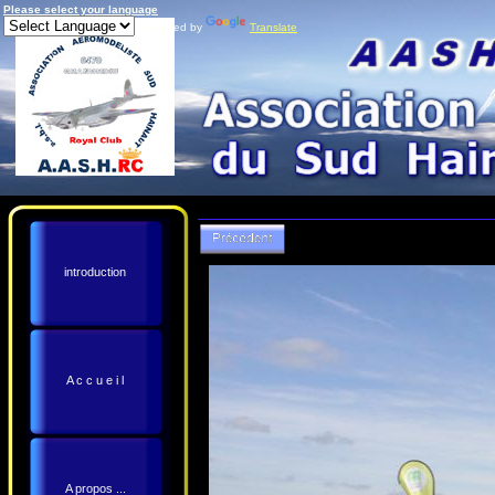
Please select your language
Powered by
Translate
introduction
A c c u e i l
A propos ...