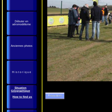
Débuter en
aéromodélisme
Anciennes photos
H i s t o r i q u e
Situation
Géographique
How to find us