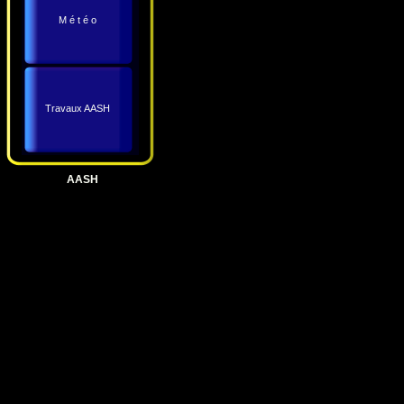
M é t é o
Travaux AASH
AASH