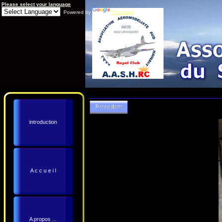
Please select your language
Powered by
Translate
introduction
A c c u e i l
A propos ...