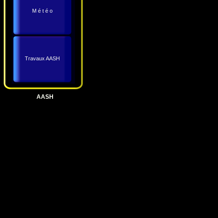
M é t é o
Travaux AASH
AASH