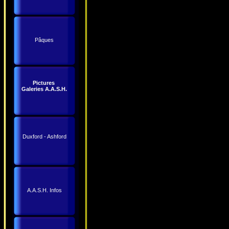
Pâques
Pictures
Galeries A.A.S.H.
Duxford - Ashford
A.A.S.H. Infos