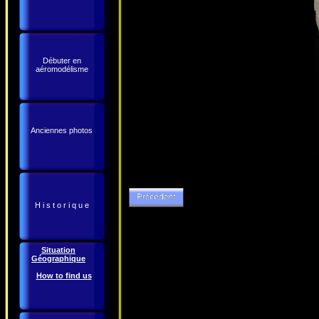
Débuter en
aéromodélisme
Anciennes photos
H i s t o r i q u e
Situation
Géographique
How to find us