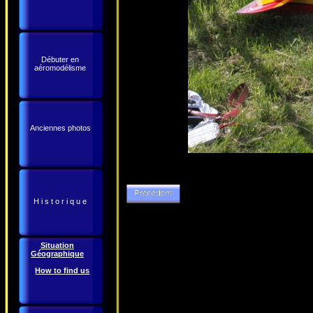
Débuter en
aéromodélisme
Anciennes photos
H i s t o r i q u e
Situation
Géographique
How to find us