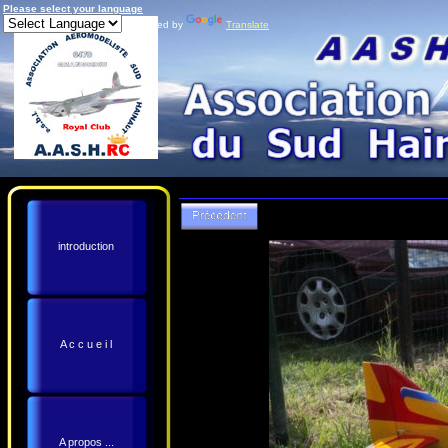
Please select your language
Powered by
Translate
introduction
A c c u e i l
A propos ...