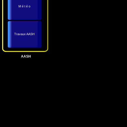
M é t é o
Travaux AASH
AASH