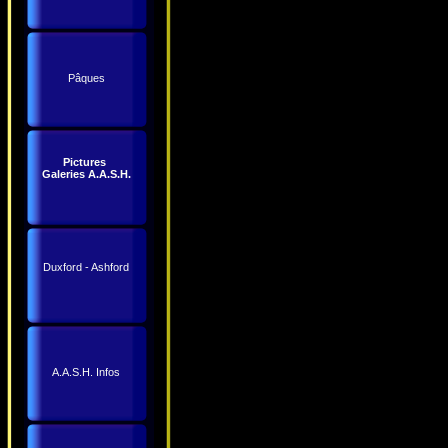
Pâques
Pictures
Galeries A.A.S.H.
Duxford - Ashford
A.A.S.H. Infos