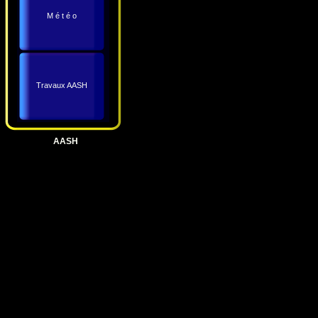
M é t é o
Travaux AASH
AASH