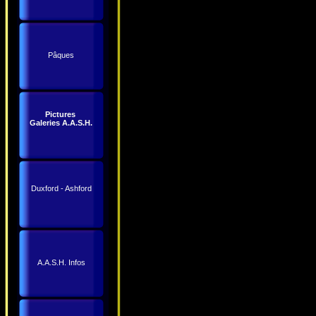
Pâques
Pictures
Galeries A.A.S.H.
Duxford - Ashford
A.A.S.H. Infos