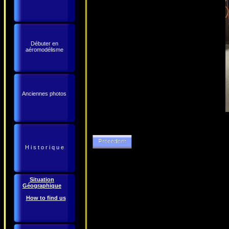
Débuter en
aéromodélisme
Anciennes photos
H i s t o r i q u e
Situation
Géographique
How to find us