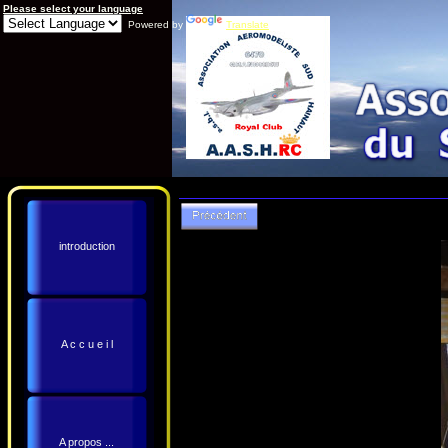
Please select your language
Powered by
Translate
introduction
A c c u e i l
A propos ...