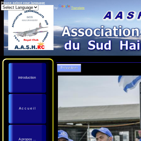
Please select your language
Powered by
Translate
introduction
A c c u e i l
A propos ...