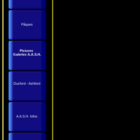
Pâques
Pictures
Galeries A.A.S.H.
Duxford - Ashford
A.A.S.H. Infos