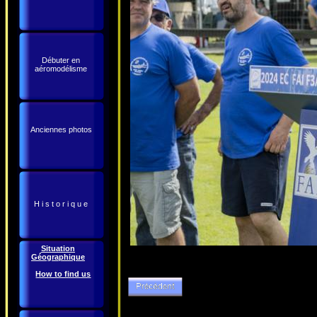
Débuter en
aéromodélisme
Anciennes photos
H i s t o r i q u e
Situation
Géographique
How to find us