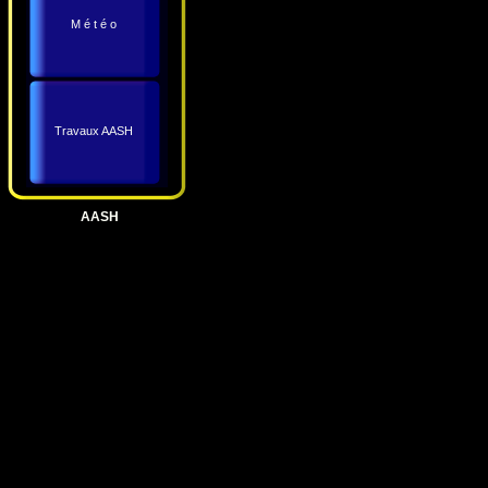
M é t é o
Travaux AASH
AASH