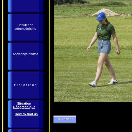
Débuter en
aéromodélisme
Anciennes photos
H i s t o r i q u e
Situation
Géographique
How to find us