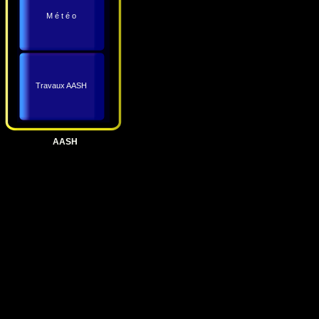
M é t é o
Travaux AASH
AASH