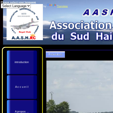
Please select your language
Powered by
Translate
introduction
A c c u e i l
A propos ...