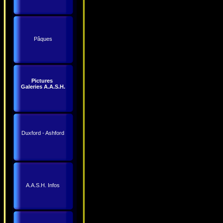
Pâques
Pictures
Galeries A.A.S.H.
Duxford - Ashford
A.A.S.H. Infos