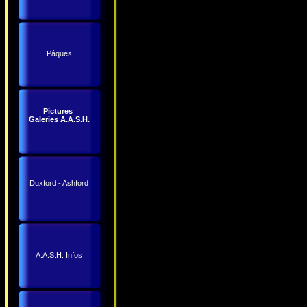
Pâques
Pictures
Galeries A.A.S.H.
Duxford - Ashford
A.A.S.H. Infos