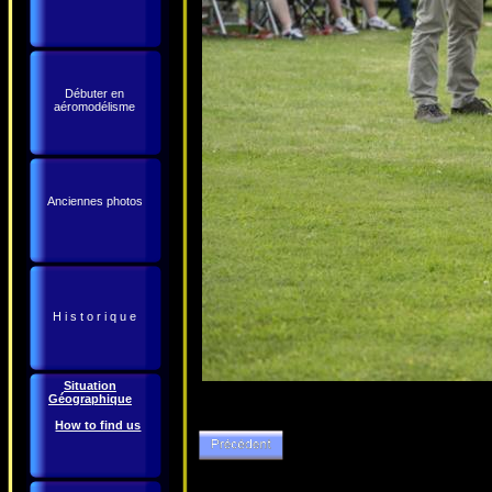
Débuter en
aéromodélisme
Anciennes photos
H i s t o r i q u e
Situation
Géographique
How to find us