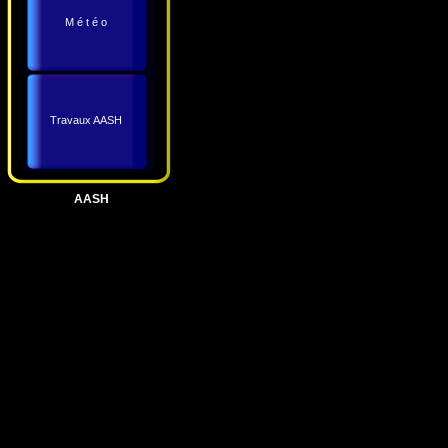
M é t é o
Travaux AASH
AASH