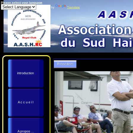
Please select your language
Powered by
Translate
introduction
A c c u e i l
A propos ...