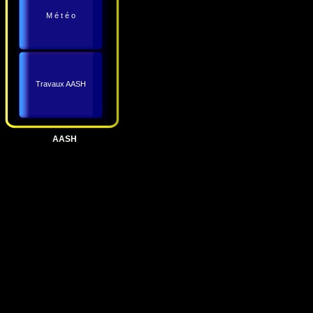
M é t é o
Travaux AASH
AASH