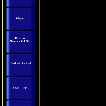
Pâques
Pictures
Galeries A.A.S.H.
Duxford - Ashford
A.A.S.H. Infos