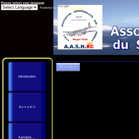
Please select your language
Powered by
Translate
introduction
A c c u e i l
A propos ...