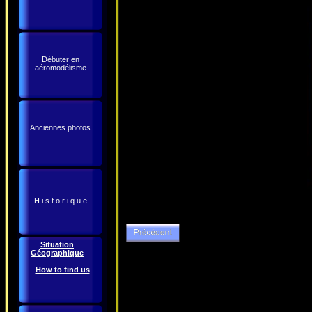
Débuter en
aéromodélisme
Anciennes photos
H i s t o r i q u e
Situation
Géographique
How to find us