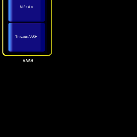
M é t é o
Travaux AASH
AASH