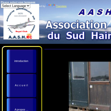
Please select your language
Powered by
Translate
introduction
A c c u e i l
A propos ...