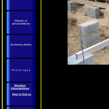
Débuter en
aéromodélisme
Anciennes photos
H i s t o r i q u e
Situation
Géographique
How to find us