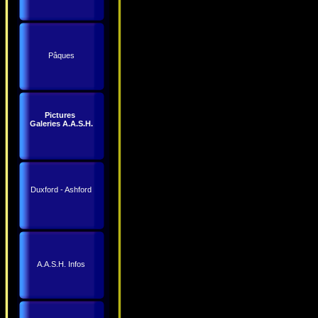
Pâques
Pictures
Galeries A.A.S.H.
Duxford - Ashford
A.A.S.H. Infos