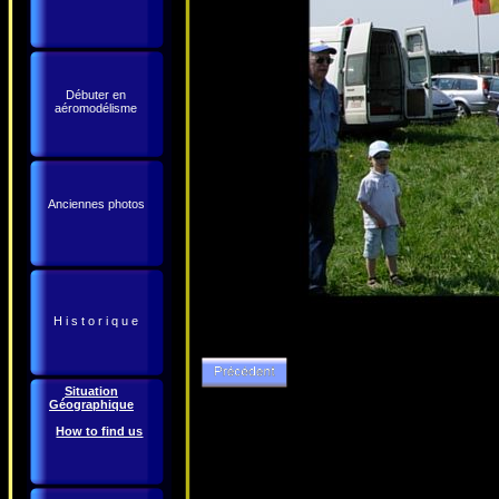
Débuter en
aéromodélisme
Anciennes photos
H i s t o r i q u e
Situation
Géographique
How to find us