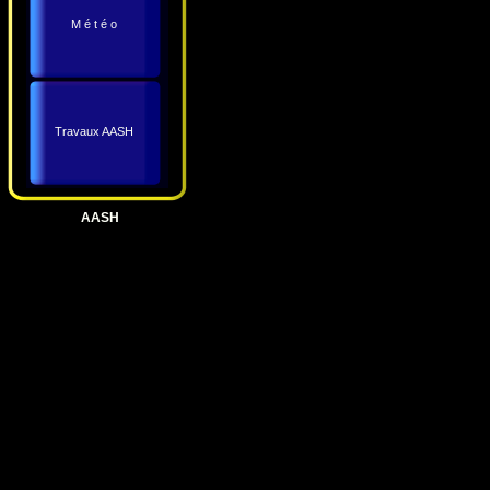
M é t é o
Travaux AASH
AASH