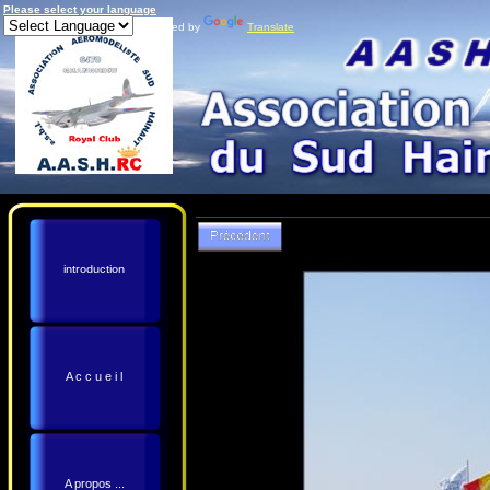
Please select your language
Powered by
Translate
introduction
A c c u e i l
A propos ...