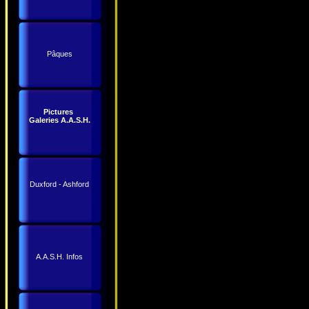
Pâques
Pictures
Galeries A.A.S.H.
Duxford - Ashford
A.A.S.H. Infos