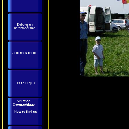
Débuter en
aéromodélisme
Anciennes photos
H i s t o r i q u e
Situation
Géographique
How to find us