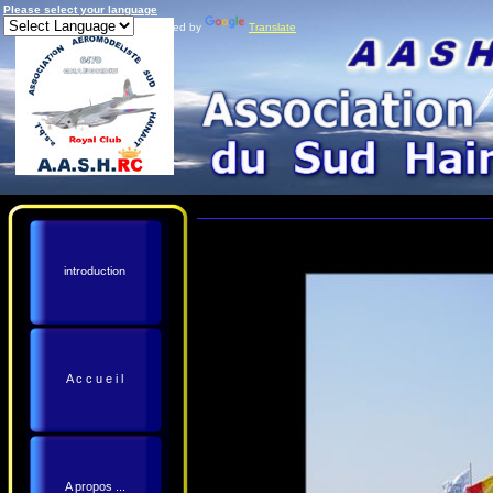
Please select your language
Powered by
Translate
introduction
A c c u e i l
A propos ...