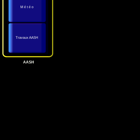
M é t é o
Travaux AASH
AASH