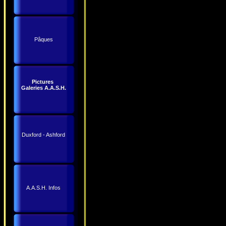
Pâques
Pictures
Galeries A.A.S.H.
Duxford - Ashford
A.A.S.H. Infos