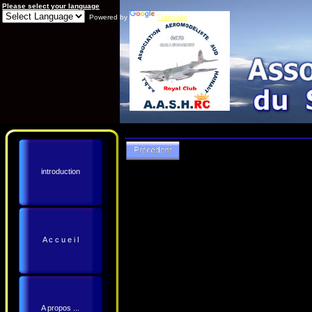
Please select your language
Powered by
Translate
introduction
A c c u e i l
A propos ...