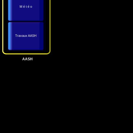
M é t é o
Travaux AASH
AASH