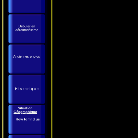
Débuter en
aéromodélisme
Anciennes photos
H i s t o r i q u e
Situation
Géographique
How to find us