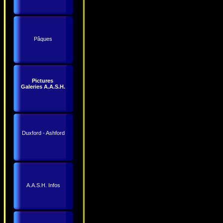
Pâques
Pictures
Galeries A.A.S.H.
Duxford - Ashford
A.A.S.H. Infos