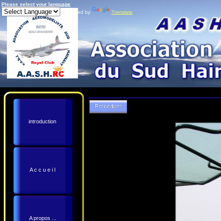
Please select your language
Powered by
Translate
introduction
A c c u e i l
A propos ...