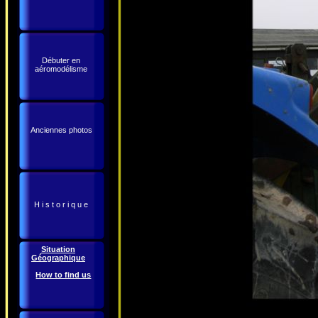
Débuter en
aéromodélisme
Anciennes photos
H i s t o r i q u e
Situation
Géographique
How to find us