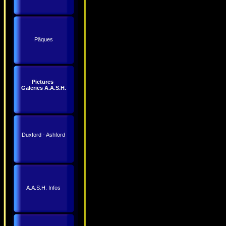
Pâques
Pictures
Galeries A.A.S.H.
Duxford - Ashford
A.A.S.H. Infos