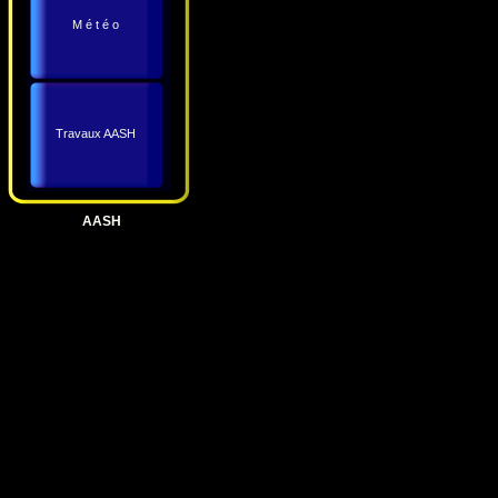
M é t é o
Travaux AASH
AASH