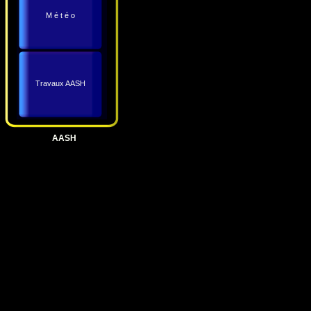
M é t é o
Travaux AASH
AASH