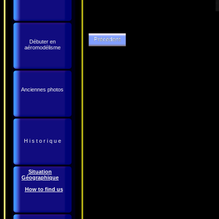
Débuter en
aéromodélisme
Anciennes photos
H i s t o r i q u e
Situation
Géographique
How to find us