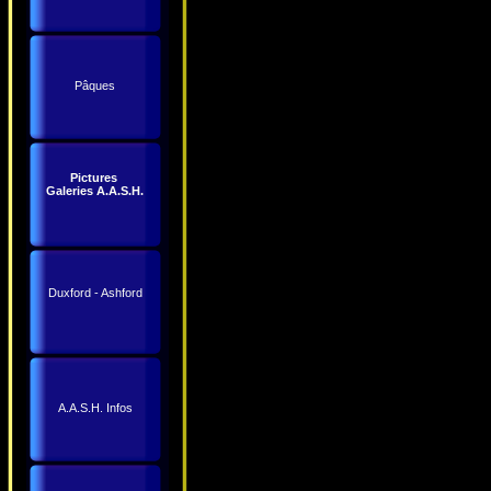
Pâques
Pictures
Galeries A.A.S.H.
Duxford - Ashford
A.A.S.H. Infos