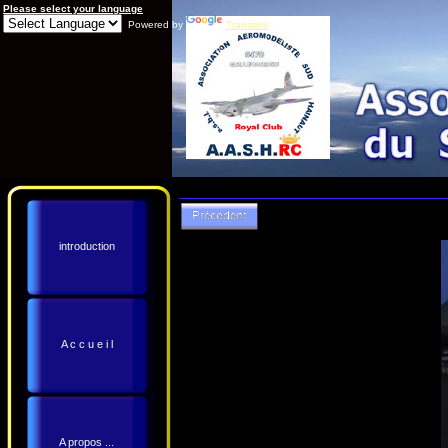
Please select your language
Powered by
Translate
introduction
A c c u e i l
A propos ...