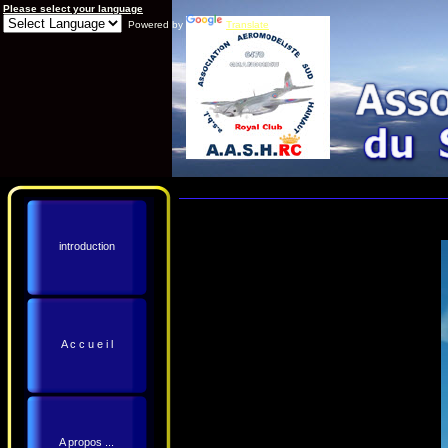
Please select your language
Powered by
Translate
introduction
A c c u e i l
A propos ...