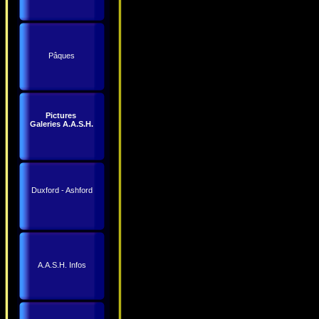
Pâques
Pictures
Galeries A.A.S.H.
Duxford - Ashford
A.A.S.H. Infos