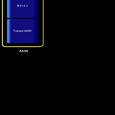
M é t é o
Travaux AASH
AASH