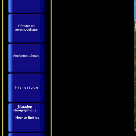
Débuter en
aéromodélisme
Anciennes photos
H i s t o r i q u e
Situation
Géographique
How to find us