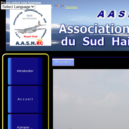
Please select your language
Powered by
Translate
introduction
A c c u e i l
A propos ...