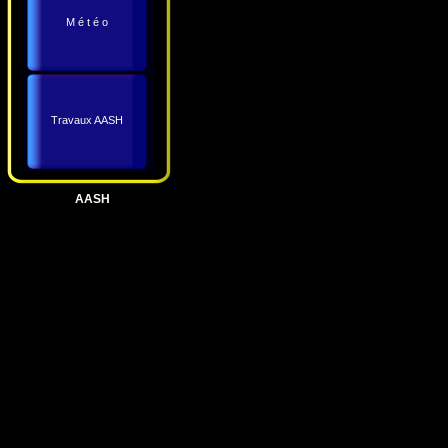
M é t é o
Travaux AASH
AASH