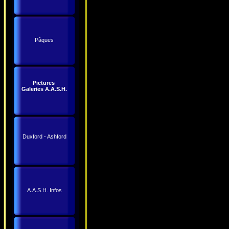
Pâques
Pictures
Galeries A.A.S.H.
Duxford - Ashford
A.A.S.H. Infos