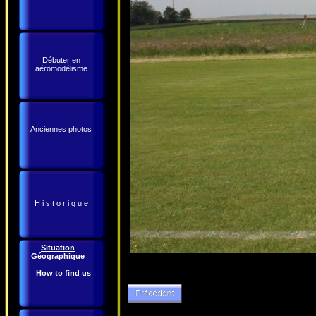
Débuter en
aéromodélisme
Anciennes photos
H i s t o r i q u e
Situation
Géographique
How to find us