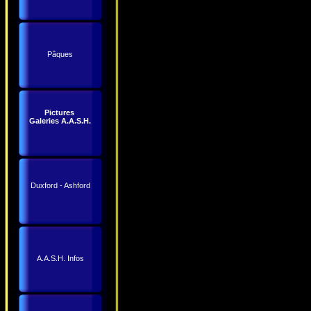
Pâques
Pictures
Galeries A.A.S.H.
Duxford - Ashford
A.A.S.H. Infos