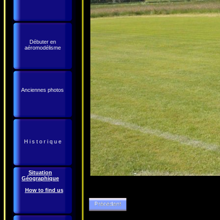
Débuter en
aéromodélisme
Anciennes photos
H i s t o r i q u e
Situation
Géographique
How to find us