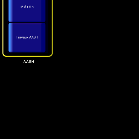
M é t é o
Travaux AASH
AASH