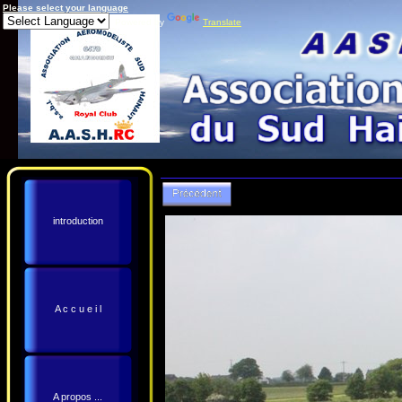
Please select your language
Powered by
Translate
introduction
A c c u e i l
A propos ...