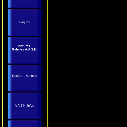
Pâques
Pictures
Galeries A.A.S.H.
Duxford - Ashford
A.A.S.H. Infos