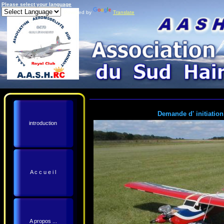
Please select your language
Powered by
Translate
Demande d' initiation
introduction
A c c u e i l
A propos ...