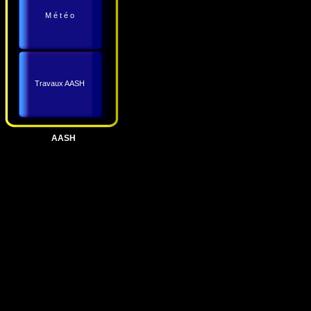
M é t é o
Travaux AASH
AASH