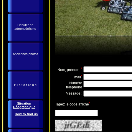
Débuter en
aéromodélisme
Anciennes photos
*
Nom, prénom :
*
mail
Numéro
H i s t o r i q u e
téléphone
Message :
*
Situation
Tapez le code affiché
Géographique
How to find us