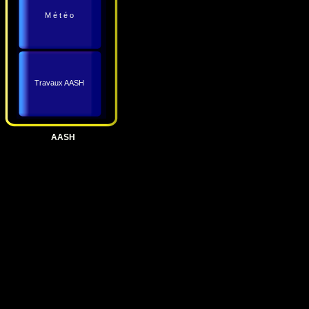
M é t é o
Travaux AASH
AASH