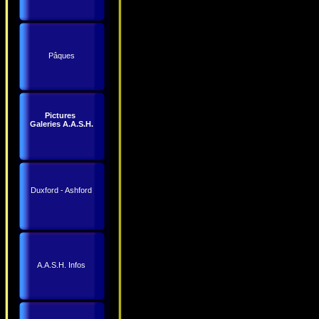
Pâques
Pictures
Galeries A.A.S.H.
Duxford - Ashford
A.A.S.H. Infos