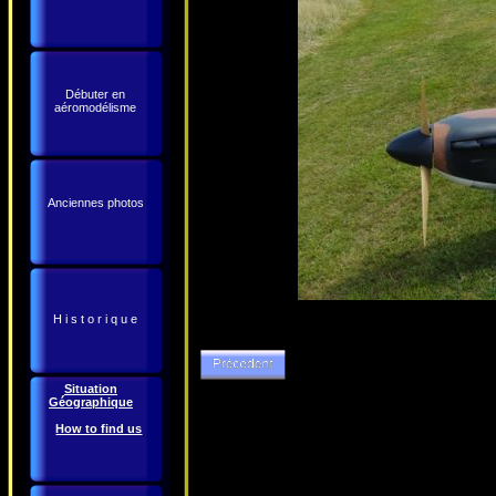
Débuter en
aéromodélisme
Anciennes photos
H i s t o r i q u e
Situation
Géographique
How to find us