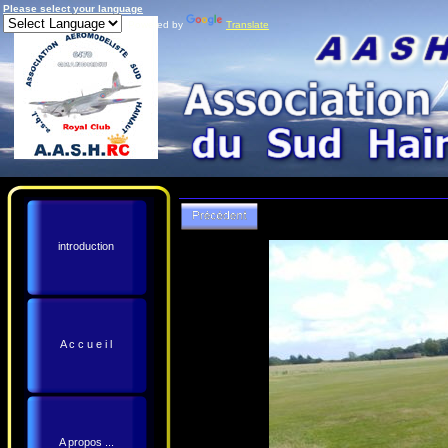
Please select your language
Powered by
Translate
introduction
A c c u e i l
A propos ...