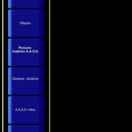
Pâques
Pictures
Galeries A.A.S.H.
Duxford - Ashford
A.A.S.H. Infos