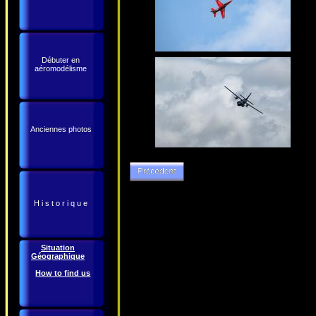
Débuter en
aéromodélisme
Anciennes photos
H i s t o r i q u e
Situation
Géographique
How to find us