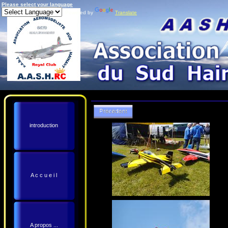
Please select your language
Powered by
Translate
introduction
A c c u e i l
A propos ...