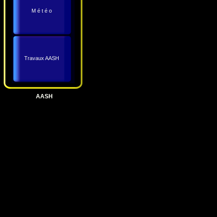
M é t é o
Travaux AASH
AASH