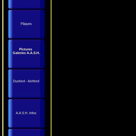
Pâques
Pictures
Galeries A.A.S.H.
Duxford - Ashford
A.A.S.H. Infos