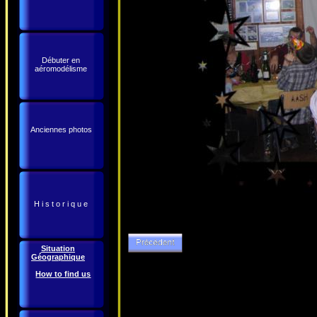
Débuter en
aéromodélisme
Anciennes photos
H i s t o r i q u e
Situation
Géographique
How to find us