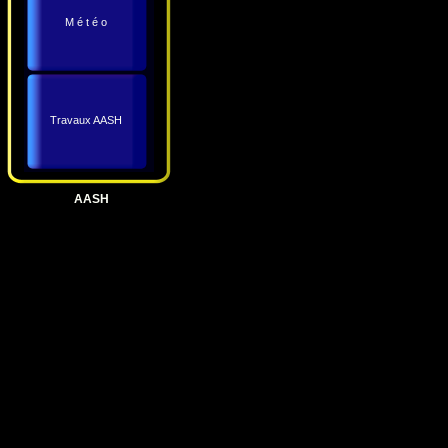
M é t é o
Travaux AASH
AASH