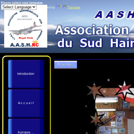
Please select your language
Powered by
Translate
introduction
A c c u e i l
A propos ...