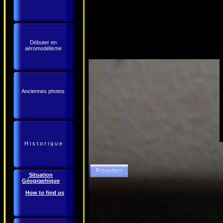
Débuter en
aéromodélisme
Anciennes photos
H i s t o r i q u e
Situation
Géographique
How to find us