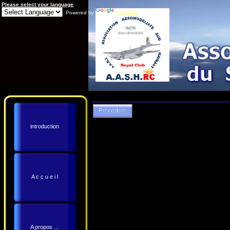
Please select your language
Powered by
Translate
introduction
A c c u e i l
A propos ...