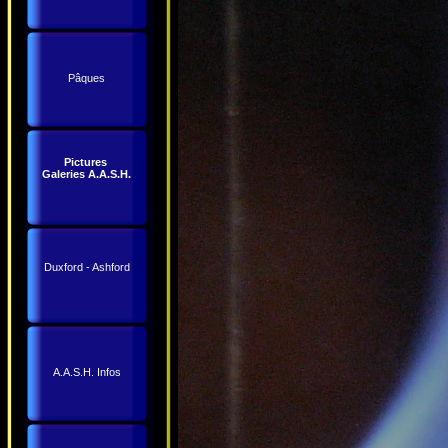
Pâques
Pictures
Galeries A.A.S.H.
Duxford - Ashford
A.A.S.H. Infos