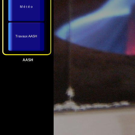
M é t é o
Travaux AASH
AASH