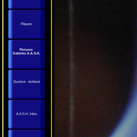
Pâques
Pictures
Galeries A.A.S.H.
Duxford - Ashford
A.A.S.H. Infos