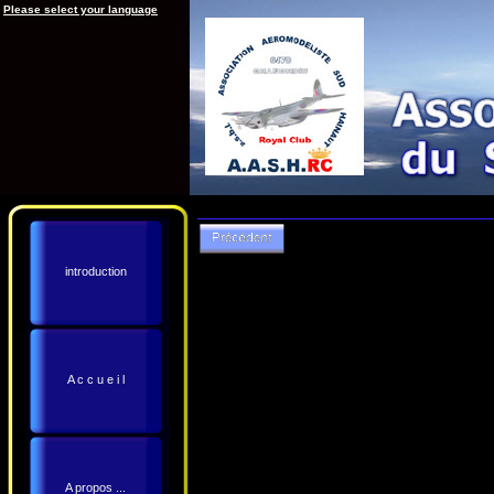
Please select your language
introduction
A c c u e i l
A propos ...