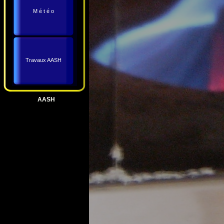
M é t é o
Travaux AASH
AASH