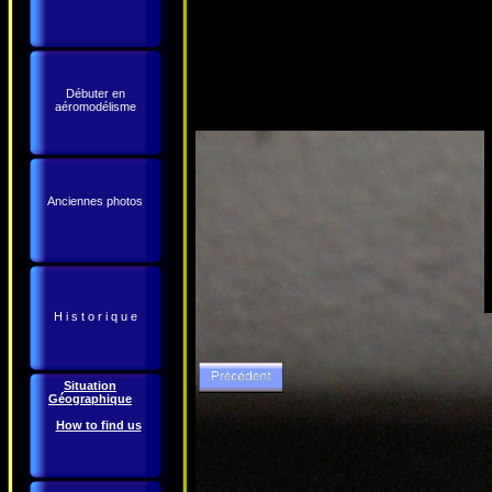
Débuter en
aéromodélisme
Anciennes photos
H i s t o r i q u e
Situation
Géographique
How to find us