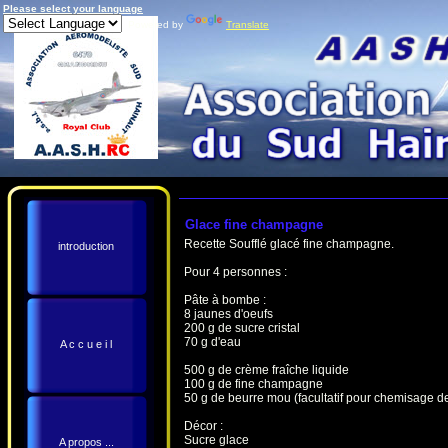
Please select your language
Powered by
Translate
Glace fine champagne
Recette Soufflé glacé fine champagne.
introduction
Pour 4 personnes :
Pâte à bombe :
8 jaunes d'oeufs
200 g de sucre cristal
70 g d'eau
A c c u e i l
500 g de crème fraîche liquide
100 g de fine champagne
50 g de beurre mou (facultatif pour chemisage d
Décor :
Sucre glace
A propos ...