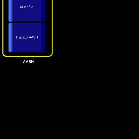
M é t é o
Travaux AASH
AASH