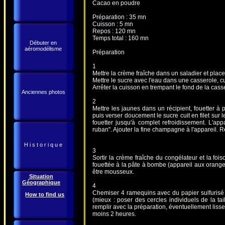
Cacao en poudre
Préparation : 35 mn
Cuisson : 5 mn
Repos : 120 mn
Temps total : 160 mn
Débuter en
aéromodélisme
Préparation
1
Mettre la crème fraîche dans un saladier et place
Mettre le sucre avec l'eau dans une casserole, c
Arrêter la cuisson en trempant le fond de la cass
Anciennes photos
2
Mettre les jaunes dans un récipient, fouetter 
puis verser doucement le sucre cuit en filet sur
fouetter jusqu'à complet refroidissement. L'appa
ruban". Ajouter la fine champagne à l'appareil. R
H i s t o r i q u e
3
Sortir la crème fraîche du congélateur et la foi
fouettée à la pâte à bombe (appareil aux oranges
être mousseux.
Situation
Géographique
4
Chemiser 4 ramequins avec du papier sulfurisé 
How to find us
(mieux : poser des cercles individuels de la tai
remplir avec la préparation, éventuellement liss
moins 2 heures.