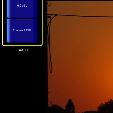
M é t é o
Travaux AASH
AASH