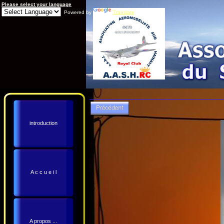
Please select your language
Powered by
Translate
introduction
A c c u e i l
A propos ...