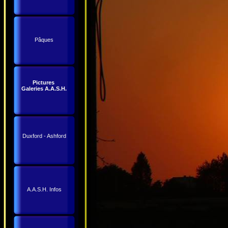
Pâques
Pictures
Galeries A.A.S.H.
Duxford - Ashford
A.A.S.H. Infos