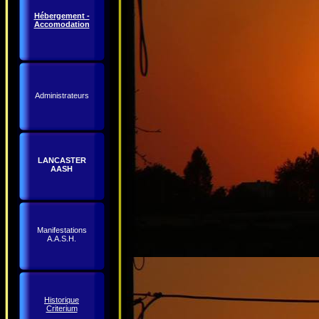
Hébergement -
Accomodation
Administrateurs
LANCASTER
AASH
Manifestations
A.A.S.H.
Historique
Criterium