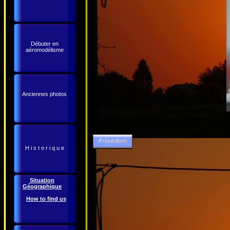
Débuter en
aéromodélisme
Anciennes photos
H i s t o r i q u e
Situation
Géographique
How to find us