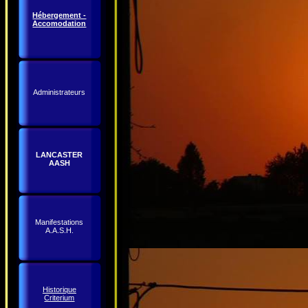
Hébergement -
Accomodation
Administrateurs
LANCASTER
AASH
Manifestations
A.A.S.H.
Historique
Criterium