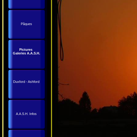
Pâques
Pictures
Galeries A.A.S.H.
Duxford - Ashford
A.A.S.H. Infos