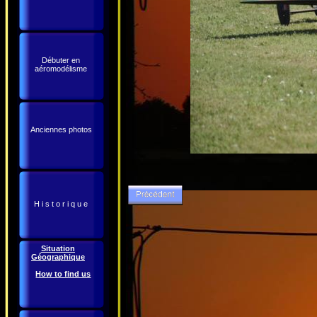
Débuter en
aéromodélisme
Anciennes photos
H i s t o r i q u e
Situation
Géographique
How to find us