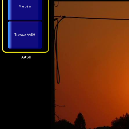
M é t é o
Travaux AASH
AASH