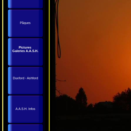
Pâques
Pictures
Galeries A.A.S.H.
Duxford - Ashford
A.A.S.H. Infos