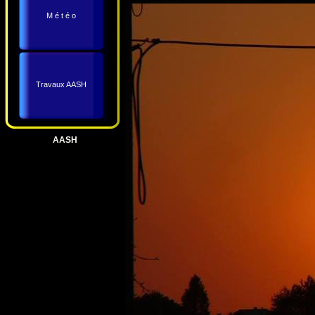
M é t é o
Travaux AASH
AASH