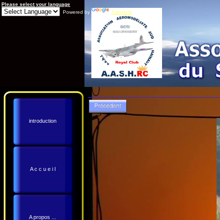
Please select your language
Powered by
Translate
introduction
A c c u e i l
A propos ...