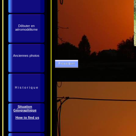
Débuter en
aéromodélisme
Anciennes photos
H i s t o r i q u e
Situation
Géographique
How to find us