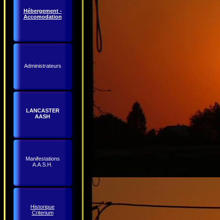
Hébergement -
Accomodation
Administrateurs
LANCASTER
AASH
Manifestations
A.A.S.H.
Historique
Criterium