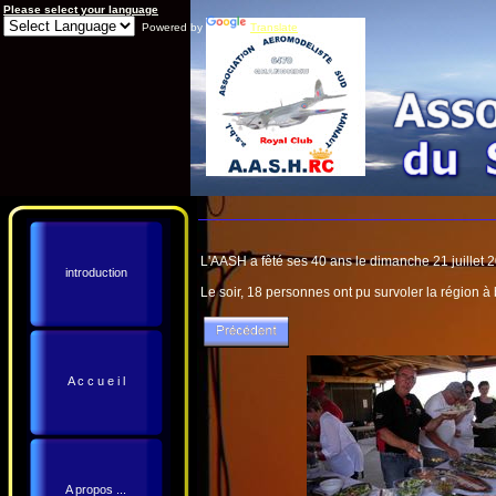
Please select your language
Powered by
Translate
L'AASH a fêté ses 40 ans le dimanche 21 juillet 
introduction
Le soir, 18 personnes ont pu survoler la région à 
A c c u e i l
A propos ...