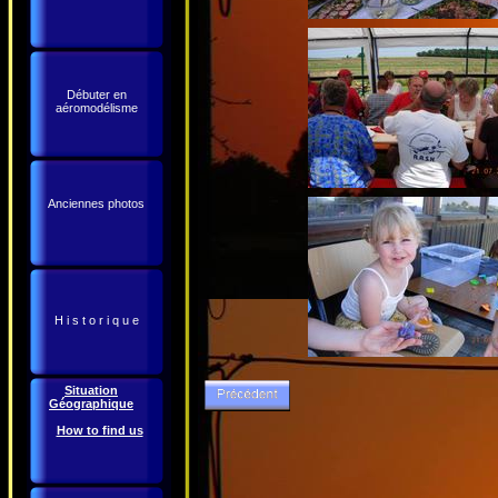
Débuter en
aéromodélisme
Anciennes photos
H i s t o r i q u e
Situation
Géographique
How to find us