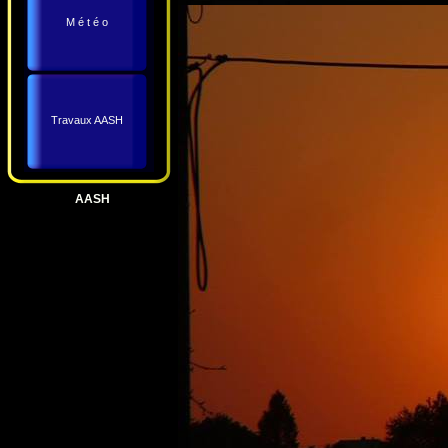
M é t é o
Travaux AASH
AASH