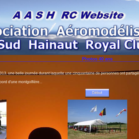
Photos 40 ans
2013, une belle journée durant laquelle une cinquantaine de personnes ont partagé
bord d'une montgolfière...