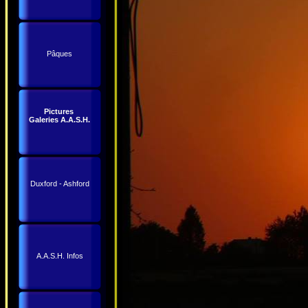
Pâques
Pictures
Galeries A.A.S.H.
Duxford - Ashford
A.A.S.H. Infos