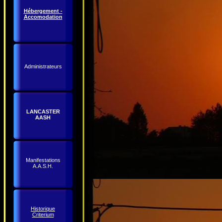
Hébergement -
Accomodation
Administrateurs
LANCASTER
AASH
Manifestations
A.A.S.H.
Historique
Criterium