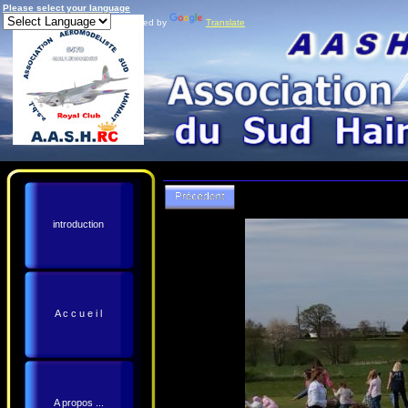
Please select your language
Powered by
Translate
introduction
A c c u e i l
A propos ...