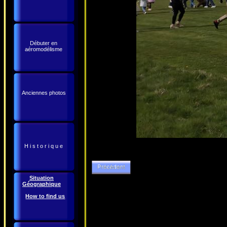
Débuter en
aéromodélisme
Anciennes photos
H i s t o r i q u e
Situation
Géographique
How to find us