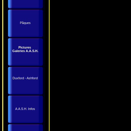
Pâques
Pictures
Galeries A.A.S.H.
Duxford - Ashford
A.A.S.H. Infos