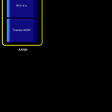
M é t é o
Travaux AASH
AASH