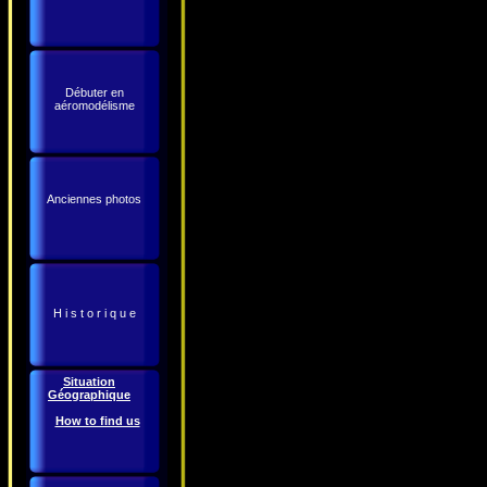
Débuter en
aéromodélisme
Anciennes photos
H i s t o r i q u e
Situation
Géographique
How to find us