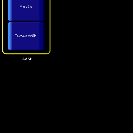
M é t é o
Travaux AASH
AASH