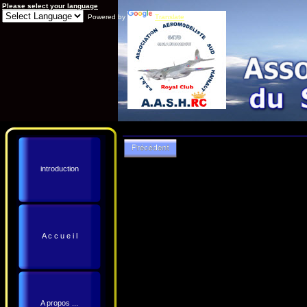
Please select your language
Powered by
Translate
introduction
A c c u e i l
A propos ...