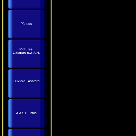
Pâques
Pictures
Galeries A.A.S.H.
Duxford - Ashford
A.A.S.H. Infos