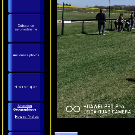
Débuter en
aéromodélisme
Anciennes photos
H i s t o r i q u e
Situation
Géographique
How to find us