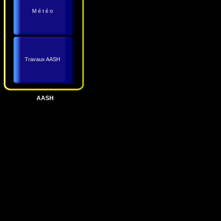
M é t é o
Travaux AASH
AASH