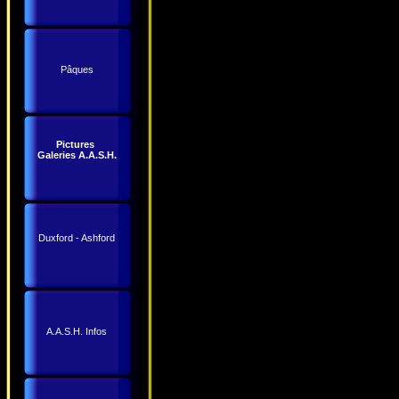
Pâques
Pictures
Galeries A.A.S.H.
Duxford - Ashford
A.A.S.H. Infos