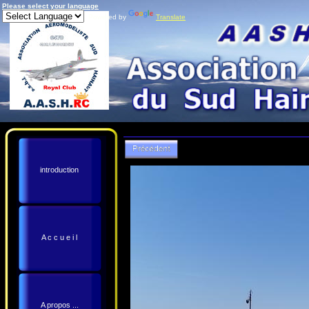
Please select your language
Powered by
Translate
introduction
A c c u e i l
A propos ...