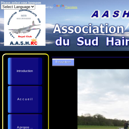
Please select your language
Powered by
Translate
introduction
A c c u e i l
A propos ...