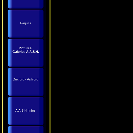
Pâques
Pictures
Galeries A.A.S.H.
Duxford - Ashford
A.A.S.H. Infos