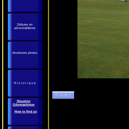
Débuter en
aéromodélisme
Anciennes photos
H i s t o r i q u e
Situation
Géographique
How to find us