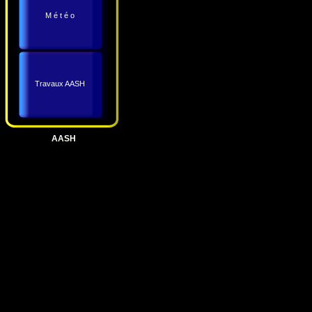
M é t é o
Travaux AASH
AASH