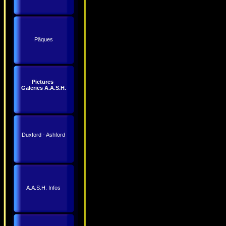
Pâques
Pictures
Galeries A.A.S.H.
Duxford - Ashford
A.A.S.H. Infos