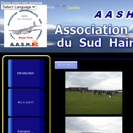
Please select your language
Powered by
Translate
introduction
A c c u e i l
A propos ...