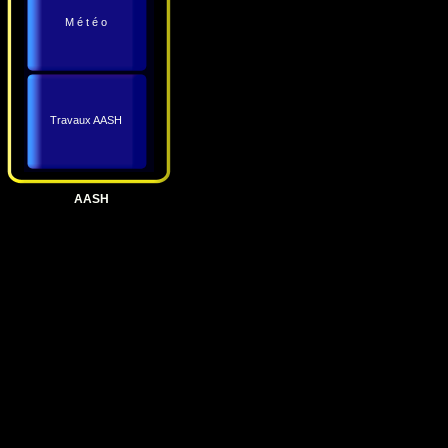
M é t é o
Travaux AASH
AASH