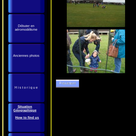
Débuter en
aéromodélisme
Anciennes photos
H i s t o r i q u e
Situation
Géographique
How to find us